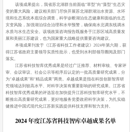
该项成果提出，我省苏北湖群当前面临“草型”向“藻型”生态灾
变的重大风险，建议相关部门尽快开展苏北湖群湖泊水资源、水环
境和生态系统本底综合调查，科学诊断湖泊生态健康和面临的生态
灾变风险，加强湖泊综合治理和水华预警，确保南水北调东线调水
水质与水生态安全。该项政策咨询报告既服务于江苏区域高质量发
展和美丽江苏建设，也为国家重大战略提供重要咨询建议。
本项成果刊发于《江苏省科技工作者建议》
2024
年第六期，获
得江苏省政府主要领导实质性批示，也受到水利部领导圈阅及部门
落实。
江苏省科技智库优秀成果是经过广泛推荐、材料审核、专家评
审、会议审议、社会公示等程序后认定的一批高质量研究成果，分
为“卓越成果”和“精品成果”两类。卓越成果是指在科技创新智库研
究领域达到较高水平、对科学决策有重要影响的研究成果。江苏省
科技智库优秀成果的评选旨在加快提升江苏科技智库研究水平，不
断推出高质量研究成果，更好地服务党委政府科学决策，为扎实稳
健推进中国式现代化江苏新实践提供科技支撑和智力支持。